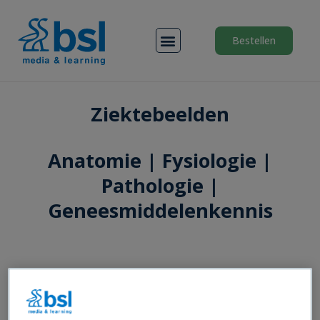
Menu
Bestellen
Ziektebeelden
Anatomie | Fysiologie |
Pathologie |
Geneesmiddelenkennis