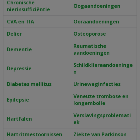
Chronische
Oogaandoeningen
nierinsufficiëntie
CVA en TIA
Ooraandoeningen
Delier
Osteoporose
Reumatische
Dementie
aandoeningen
Schildklieraandoeninge
Depressie
n
Diabetes mellitus
Urineweginfecties
Veneuze trombose en
Epilepsie
longembolie
Verslavingsproblemati
Hartfalen
ek
Hartritmestoornissen
Ziekte van Parkinson