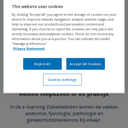
This website uses cookies
By clicking “Accept All” you agree to the storage of cookies on your
device to improve website navigation, analyze website usage, and
help us improve our products and personalize content and
marketing. If you choose to reject the cookies, we only place the
strictly necessary and analytical cookies. These do not record any
information about you as a person. You can indicate this under
"manage preferences"
Privacy Statement
Reject All
Accept All Cookies
Cookies Settings
Kennis toepassen in de praktijk
In de e-learning Ziektebeelden komen de vakken
anatomie, fysiologie, pathologie en
geneesmiddelenkennis bij elkaar.